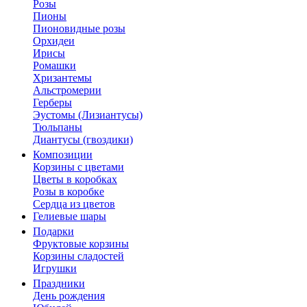
Розы
Пионы
Пионовидные розы
Орхидеи
Ирисы
Ромашки
Хризантемы
Альстромерии
Герберы
Эустомы (Лизиантусы)
Тюльпаны
Диантусы (гвоздики)
Композиции
Корзины с цветами
Цветы в коробках
Розы в коробке
Сердца из цветов
Гелиевые шары
Подарки
Фруктовые корзины
Корзины сладостей
Игрушки
Праздники
День рождения