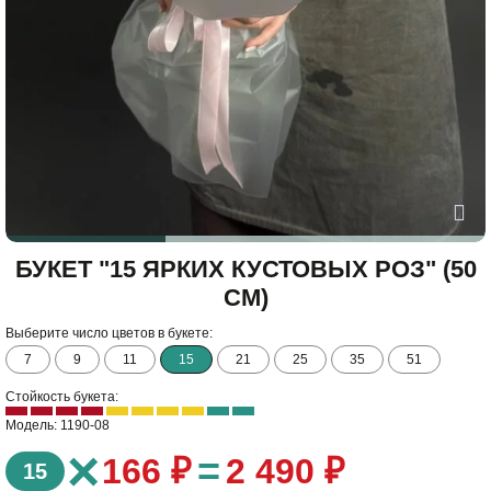
БУКЕТ "15 ЯРКИХ КУСТОВЫХ РОЗ" (50
СМ)
Выберите число цветов в букете:
7
9
11
15
21
25
35
51
Стойкость букета:
Модель: 1190-08
×
=
166 ₽
2 490 ₽
15