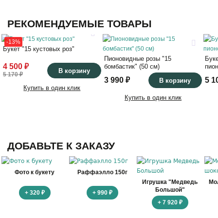
РЕКОМЕНДУЕМЫЕ ТОВАРЫ
-13%
Букет "15 кустовых роз"
Пионовидные розы "15
Бук
4 500 ₽
бомбастик" (50 см)
пион
В корзину
5 170 ₽
3 990 ₽
5 1
В корзину
Купить в один клик
Купить в один клик
ДОБАВЬТЕ К ЗАКАЗУ
Фото к букету
Раффаэлло 150г
Игрушка "Медведь
Мо
Большой"
+ 320 ₽
+ 990 ₽
+ 7 920 ₽