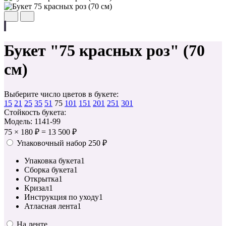
Букет "75 красных роз" (70
см)
Выберите число цветов в букете:
15
21
25
35
51
75
101
151
201
251
301
Стойкость букета:
Модель: 1141-99
75
×
180 ₽
=
13 500 ₽
Упаковочный набор
250 ₽
Упаковка букета
1
Сборка букета
1
Открытка
1
Кризал
1
Инструкция по уходу
1
Атласная лента
1
На ленте