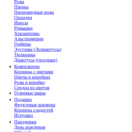
Розы
Пионы
Пионовидные розы
Орхидеи
Ирисы
Ромашки
Хризантемы
Альстромерии
Герберы
Эустомы (Лизиантусы)
Тюльпаны
Диантусы (гвоздики)
Композиции
Корзины с цветами
Цветы в коробках
Розы в коробке
Сердца из цветов
Гелиевые шары
Подарки
Фруктовые корзины
Корзины сладостей
Игрушки
Праздники
День рождения