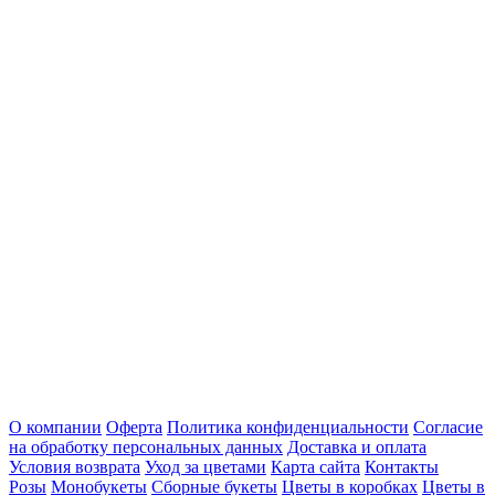
О компании
Оферта
Политика конфиденциальности
Согласие
на обработку персональных данных
Доставка и оплата
Условия возврата
Уход за цветами
Карта сайта
Контакты
Розы
Монобукеты
Сборные букеты
Цветы в коробках
Цветы в