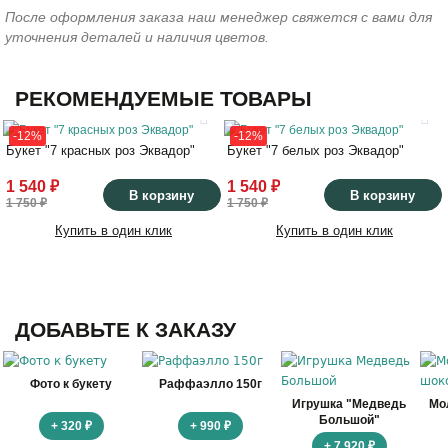
После оформления заказа наш менеджер свяжется с вами для
уточнения деталей и наличия цветов.
РЕКОМЕНДУЕМЫЕ ТОВАРЫ
-12%
-12%
Букет "7 красных роз Эквадор"
Букет "7 белых роз Эквадор"
1 540 ₽
1 540 ₽
В корзину
В корзину
1 750 ₽
1 750 ₽
Купить в один клик
Купить в один клик
ДОБАВЬТЕ К ЗАКАЗУ
Фото к букету
Раффаэлло 150г
Игрушка "Медведь
Мо
Большой"
+ 320 ₽
+ 990 ₽
+ 7 920 ₽