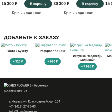
15 300 ₽
30 300 ₽
15 
В корзину
В корзину
Купить в один клик
Купить в один клик
ДОБАВЬТЕ К ЗАКАЗУ
Фото к букету
Раффаэлло 150г
Игрушка "Медведь
Мо
Большой"
+ 320 ₽
+ 990 ₽
+ 7 920 ₽
г. Ижевск, ул. Красноармейская, 164
+7 (3412) 27-75-63
info@khesflowers.ru