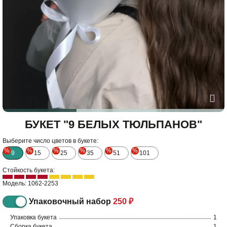
БУКЕТ "9 БЕЛЫХ ТЮЛЬПАНОВ"
Выберите число цветов в букете:
%
%
%
%
%
%
9
15
25
35
51
101
Стойкость букета:
Модель: 1062-2253
Упаковочный набор
250 ₽
Упаковка букета
1
Сборка букета
1