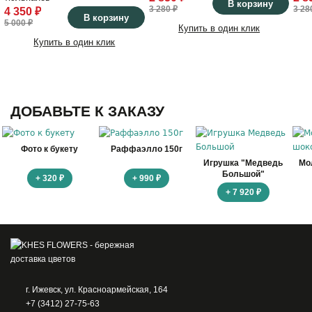
В корзину
3 280 ₽
3 28
4 350 ₽
В корзину
5 000 ₽
Купить в один клик
Купить в один клик
ДОБАВЬТЕ К ЗАКАЗУ
Фото к букету
Раффаэлло 150г
Игрушка "Медведь
Мо
Большой"
+ 320 ₽
+ 990 ₽
+ 7 920 ₽
г. Ижевск, ул. Красноармейская, 164
+7 (3412) 27-75-63