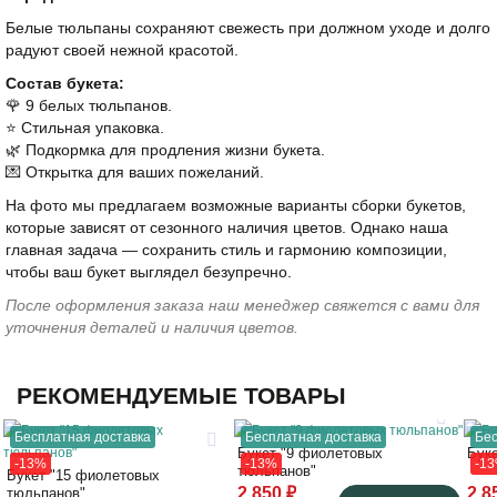
Белые тюльпаны сохраняют свежесть при должном уходе и долго
радуют своей нежной красотой.
Состав букета:
🌹 9 белых тюльпанов.
⭐️ Стильная упаковка.
🌿 Подкормка для продления жизни букета.
💌 Открытка для ваших пожеланий.
На фото мы предлагаем возможные варианты сборки букетов,
которые зависят от сезонного наличия цветов. Однако наша
главная задача — сохранить стиль и гармонию композиции,
чтобы ваш букет выглядел безупречно.
После оформления заказа наш менеджер свяжется с вами для
уточнения деталей и наличия цветов.
РЕКОМЕНДУЕМЫЕ ТОВАРЫ
Бесплатная доставка
Бесплатная доставка
Бес
Букет "9 фиолетовых
Бук
-13%
-13%
-1
тюльпанов"
Букет "15 фиолетовых
2 850 ₽
2 8
тюльпанов"