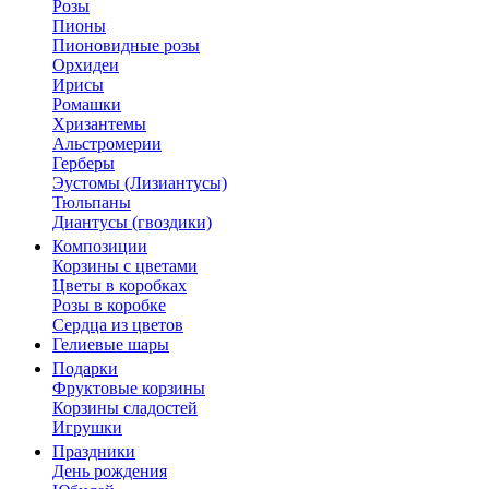
Розы
Пионы
Пионовидные розы
Орхидеи
Ирисы
Ромашки
Хризантемы
Альстромерии
Герберы
Эустомы (Лизиантусы)
Тюльпаны
Диантусы (гвоздики)
Композиции
Корзины с цветами
Цветы в коробках
Розы в коробке
Сердца из цветов
Гелиевые шары
Подарки
Фруктовые корзины
Корзины сладостей
Игрушки
Праздники
День рождения