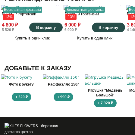
Бесплатная доставка
Бесплатная доставка
Бес
Букет "7 гортензий"
Букет "9 гортензий"
Буке
-13%
-13%
-1
4 800 ₽
6 000 ₽
3 6
В корзину
В корзину
5 520 ₽
6 900 ₽
4 14
Купить в один клик
Купить в один клик
ДОБАВЬТЕ К ЗАКАЗУ
Фото к букету
Раффаэлло 150г
Игрушка "Медведь
Мо
Большой"
+ 320 ₽
+ 990 ₽
+ 7 920 ₽