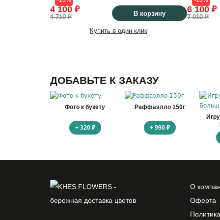
-13%
-13%
4 100 ₽
6 100 ₽
В корзину
4 710 ₽
7 010 ₽
Купить в один клик
ДОБАВЬТЕ К ЗАКАЗУ
Фото к букету
Раффаэлло 150г
Игр
+ 320 ₽
+ 990 ₽
О компа
Оферта
Политик