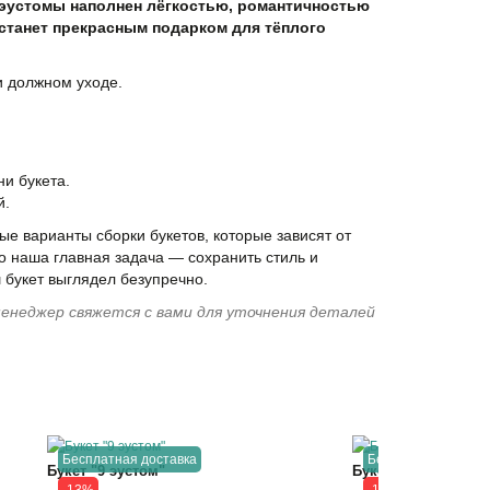
 эустомы наполнен лёгкостью, романтичностью
 станет прекрасным подарком для тёплого
и должном уходе.
и букета.
й.
е варианты сборки букетов, которые зависят от
о наша главная задача — сохранить стиль и
 букет выглядел безупречно.
енеджер свяжется с вами для уточнения деталей
Бесплатная доставка
Бесплатная достав
Букет "9 эустом"
Букет "25 эустом"