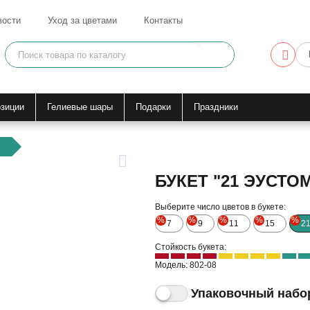
вости
Уход за цветами
Контакты
зиции
Гелиевые шары
Подарки
Праздники
БУКЕТ "21 ЭУСТО
Выберите число цветов в букете:
%
%
%
%
%
7
9
11
15
2
Стойкость букета:
Модель: 802-08
Упаковочный набо