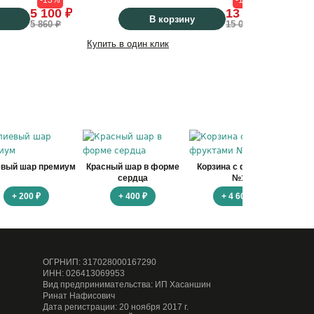
-13%
-13%
5 100 ₽
13 100 ₽
В корзину
5 860 ₽
15 060 ₽
Купить в один клик
Купить
евый шар премиум
Красный шар в форме
Корзина с фруктами
Ко
сердца
№1
+ 200 ₽
+ 400 ₽
+ 4 600 ₽
ОГРНИП: 317028000167290
ИНН: 026413069953
Вид предпринимательства: ИП Хасаншин
Ринат Нафисович
Дата регистрации: 20 ноября 2017 г.