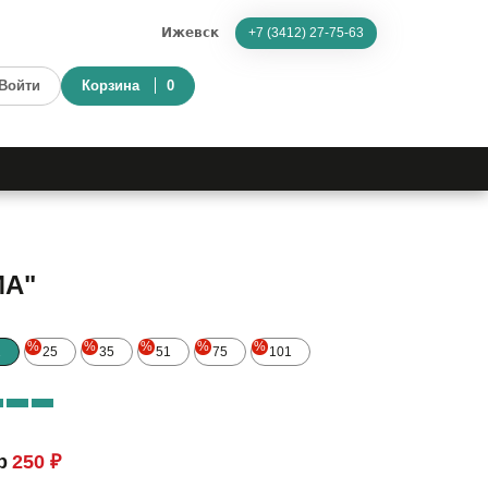
Ижевск
+7 (3412) 27-75-63
Войти
Корзина
0
МА"
%
%
%
%
%
1
25
35
51
75
101
р
250 ₽