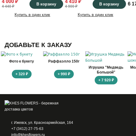
4 000 ₽
4 410 ₽
6 1
В корзину
В корзину
4 440 ₽
4 900 ₽
Купить в один клик
Купить в один клик
ДОБАВЬТЕ К ЗАКАЗУ
Фото к букету
Раффаэлло 150г
Игрушка "Медведь
Мо
Большой"
+ 320 ₽
+ 990 ₽
+ 7 920 ₽
г. Ижевск, ул. Красноармейская, 164
+7 (3412) 27-75-63
info@khesflowers.ru