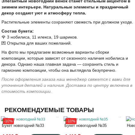
Элегантный новогодний венок станет стильным акцентом в
зимнем интерьере. Натуральные элементы и праздничный
декор создают уют и атмосферу тепла.
Растительные элементы сохраняют свежесть при должном уходе.
Состав букета:
🌹 3 нобилиса, 11 илекса, 19 шариков.
💌 Открытка для ваших пожеланий.
На фото мы предлагаем возможные варианты сборки
композиции, которые зависят от сезонного наличия нобилиса и
декора. Однако наша главная задача — сохранить стиль и
гармонию композиции, чтобы она выглядела безупречно.
После оформления заказа наш менеджер свяжется с вами для
уточнения деталей и наличия. Доставка по центру включена в
стоимость композиции.
РЕКОМЕНДУЕМЫЕ ТОВАРЫ
55
40
-10%
-10%
Букет новогодний №33
Букет новогодний №35
Нов
40
60