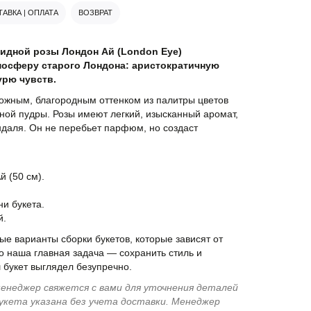
АВКА | ОПЛАТА
ВОЗВРАТ
видной розы Лондон Ай (London Eye)
мосферу старого Лондона: аристократичную
рю чувств.
ложным, благородным оттенком из палитры цветов
жной пудры. Розы имеют легкий, изысканный аромат,
ндаля. Он не перебьет парфюм, но создаст
й (50 см).
и букета.
й.
е варианты сборки букетов, которые зависят от
о наша главная задача — сохранить стиль и
 букет выглядел безупречно.
енеджер свяжется с вами для уточнения деталей
укета указана без учета доставки. Менеджер