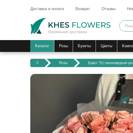
Доставка и оплата
Возврат
Отзывы
Но
Каталог
Розы
Букеты
Цветы
Компо
Розы
Букет "51 пионовидная ро