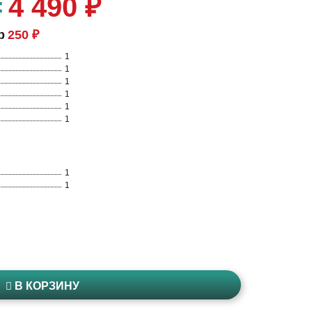
=
4 490 ₽
р
250 ₽
1
1
1
1
1
1
1
1
В КОРЗИНУ