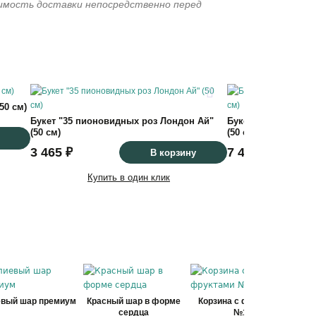
имость доставки непосредственно перед
50 см)
Букет "35 пионовидных роз Лондон Ай"
Букет "75 пионови
(50 см)
(50 см)
3 465 ₽
7 425 ₽
В корзину
Купить в один клик
Купить
евый шар премиум
Красный шар в форме
Корзина с фруктами
Ко
сердца
№1