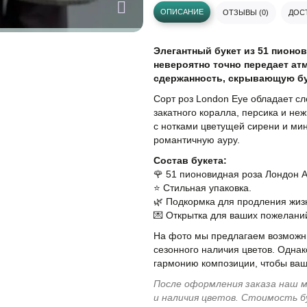
ОПИСАНИЕ
ОТЗЫВЫ (0)
ДОСТ
Элегантный букет из 51 пионо
невероятно точно передает ат
сдержанность, скрывающую бу
Сорт роз London Eye обладает с
закатного коралла, персика и не
с нотками цветущей сирени и ми
романтичную ауру.
Состав букета:
🌹 51 пионовидная роза Лондон А
⭐️ Стильная упаковка.
🌿 Подкормка для продления жизн
💌 Открытка для ваших пожелани
На фото мы предлагаем возможны
сезонного наличия цветов. Однак
гармонию композиции, чтобы ваш
После оформления заказа наш м
и наличия цветов. Стоимость б