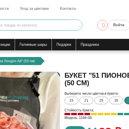
вости
Уход за цветами
Контакты
Войти
зиции
Гелиевые шары
Подарки
Праздники
за Лондон Ай" (50 см)
БУКЕТ "51 ПИОН
(50 СМ)
Выберите число цветов в букете:
15
21
25
35
Стойкость букета:
Модель: 1166-08