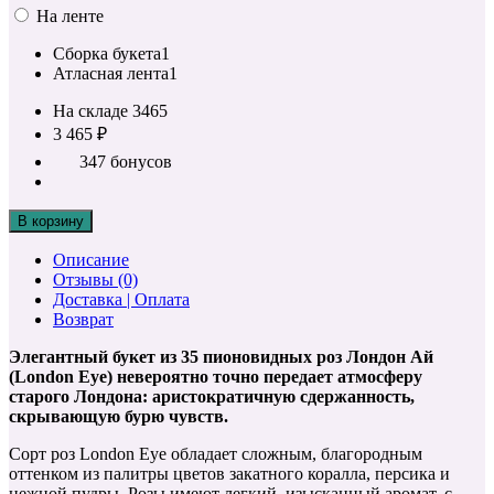
На ленте
Сборка букета
1
Атласная лента
1
На складе
3465
3 465 ₽
347 бонусов
В корзину
Описание
Отзывы (0)
Доставка | Оплата
Возврат
Элегантный букет из 35 пионовидных роз Лондон Ай
(London Eye) невероятно точно передает атмосферу
старого Лондона: аристократичную сдержанность,
скрывающую бурю чувств.
Сорт роз London Eye обладает сложным, благородным
оттенком из палитры цветов закатного коралла, персика и
нежной пудры. Розы имеют легкий, изысканный аромат, с