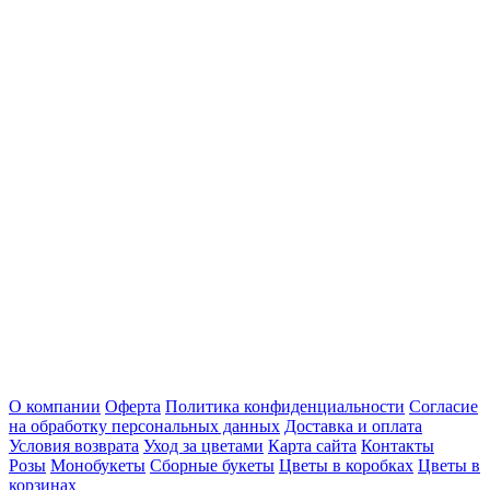
О компании
Оферта
Политика конфиденциальности
Согласие
на обработку персональных данных
Доставка и оплата
Условия возврата
Уход за цветами
Карта сайта
Контакты
Розы
Монобукеты
Сборные букеты
Цветы в коробках
Цветы в
корзинах