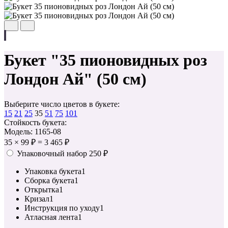
Букет "35 пионовидных роз
Лондон Ай" (50 см)
Выберите число цветов в букете:
15
21
25
35
51
75
101
Стойкость букета:
Модель: 1165-08
35
×
99 ₽
=
3 465 ₽
Упаковочный набор
250 ₽
Упаковка букета
1
Сборка букета
1
Открытка
1
Кризал
1
Инструкция по уходу
1
Атласная лента
1