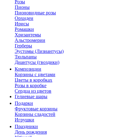
Розы
Пионы
Пионовидные розы
Орхидеи
Ирисы
Ромашки
Хризантемы
Альстромерии
Герберы
Эустомы (Лизиантусы)
Тюльпаны
Диантусы (гвоздики)
Композиции
Корзины с цветами
Цветы в коробках
Розы в коробке
Сердца из цветов
Гелиевые шары
Подарки
Фруктовые корзины
Корзины сладостей
Игрушки
Праздники
День рождения