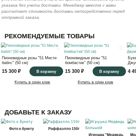
указана без учета доставки. Менеджер вместе с вами
рассчитает стоимость доставки непосредственно перед
отправкой заказа.
РЕКОМЕНДУЕМЫЕ ТОВАРЫ
Пионовидные розы "51 Мисти
Пионовидные розы "51
Буке
баблс" (50 см)
бомбастик" (50 см)
Джу
15 300 ₽
15 300 ₽
4 4
В корзину
В корзину
Купить в один клик
Купить в один клик
ДОБАВЬТЕ К ЗАКАЗУ
Фото к букету
Раффаэлло 150г
Игрушка "Медведь
Мо