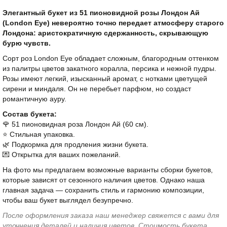
Элегантный букет из 51 пионовидной розы Лондон Ай
(London Eye) невероятно точно передает атмосферу старого
Лондона: аристократичную сдержанность, скрывающую
бурю чувств.
Сорт роз London Eye обладает сложным, благородным оттенком
из палитры цветов закатного коралла, персика и нежной пудры.
Розы имеют легкий, изысканный аромат, с нотками цветущей
сирени и миндаля. Он не перебьет парфюм, но создаст
романтичную ауру.
Состав букета:
🌹 51 пионовидная роза Лондон Ай (60 см).
⭐️ Стильная упаковка.
🌿 Подкормка для продления жизни букета.
💌 Открытка для ваших пожеланий.
На фото мы предлагаем возможные варианты сборки букетов,
которые зависят от сезонного наличия цветов. Однако наша
главная задача — сохранить стиль и гармонию композиции,
чтобы ваш букет выглядел безупречно.
После оформления заказа наш менеджер свяжется с вами для
уточнения деталей и наличия цветов. Стоимость букета