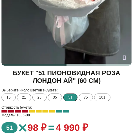
БУКЕТ "51 ПИОНОВИДНАЯ РОЗА
ЛОНДОН АЙ" (60 СМ)
Выберите число цветов в букете:
15
21
25
35
51
75
101
Стойкость букета:
Модель: 1335-08
×
=
98 ₽
4 990 ₽
51